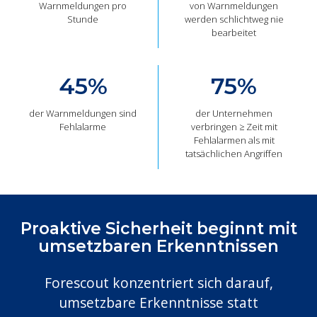
Warnmeldungen pro
von Warnmeldungen
Stunde
werden schlichtweg nie
bearbeitet
45
%
75
%
der Warnmeldungen sind
der Unternehmen
Fehlalarme
verbringen ≥ Zeit mit
Fehlalarmen als mit
tatsächlichen Angriffen
Proaktive Sicherheit beginnt mit
umsetzbaren Erkenntnissen
Forescout konzentriert sich darauf,
umsetzbare Erkenntnisse statt