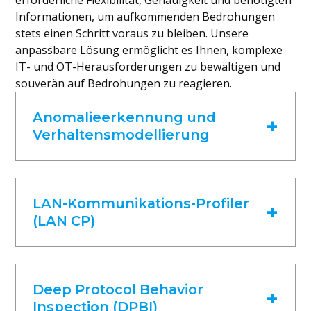
Informationen, um aufkommenden Bedrohungen
stets einen Schritt voraus zu bleiben. Unsere
anpassbare Lösung ermöglicht es Ihnen, komplexe
IT- und OT-Herausforderungen zu bewältigen und
souverän auf Bedrohungen zu reagieren.
Anomalieerkennung und
Verhaltensmodellierung
Mit dieser Funktion können Benutzer
automatisch das normale Verhalten ihres
Netzwerks erlernen und jegliche
LAN-Kommunikations-Profiler
Abweichungen vom Normalzustand schnell
(LAN CP)
erkennen. Die Anomalieerkennung bietet
unseren Benutzern sofortige Einblicke in
Diese Funktion ermöglicht es,
potenzielle Bedrohungen und ermöglicht
Netzwerkkommunikationsflüsse abzubilden
dadurch eine schnellere Erkennung und
und Anomalien wie unerwünschte Hosts,
Deep Protocol Behavior
Reaktion. Im Laufe der Zeit passen sich unsere
unregelmäßige Kommunikationsmuster und
Inspection (DPBI)